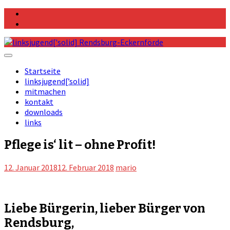
Skip
Facebook
to
Instagram
content
Startseite
linksjugend[’solid]
mitmachen
kontakt
downloads
links
Pflege is‘ lit – ohne Profit!
12. Januar 2018
12. Februar 2018
mario
Liebe Bürgerin, lieber Bürger von
Rendsburg,