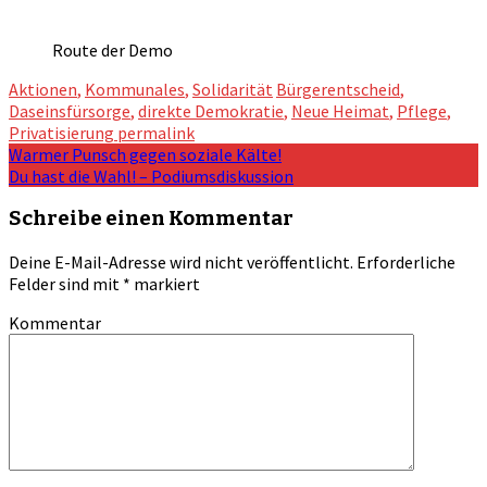
Route der Demo
Aktionen
,
Kommunales
,
Solidarität
Bürgerentscheid
,
Daseinsfürsorge
,
direkte Demokratie
,
Neue Heimat
,
Pflege
,
Privatisierung
permalink
Post
Warmer Punsch gegen soziale Kälte!
Du hast die Wahl! – Podiumsdiskussion
navigation
Schreibe einen Kommentar
Deine E-Mail-Adresse wird nicht veröffentlicht.
Erforderliche
Felder sind mit
*
markiert
Kommentar