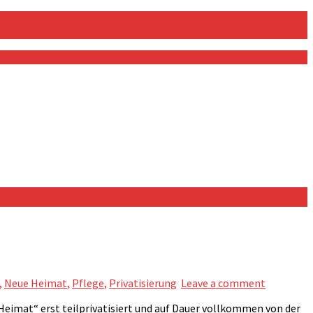
,
Neue Heimat
,
Pflege
,
Privatisierung
Leave a comment
 Heimat“ erst teilprivatisiert und auf Dauer vollkommen von der