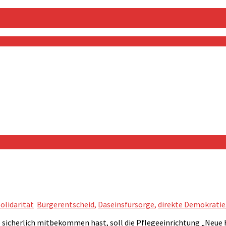
olidarität
Bürgerentscheid
,
Daseinsfürsorge
,
direkte Demokratie
ile sicherlich mitbekommen hast, soll die Pflegeeinrichtung „Neue