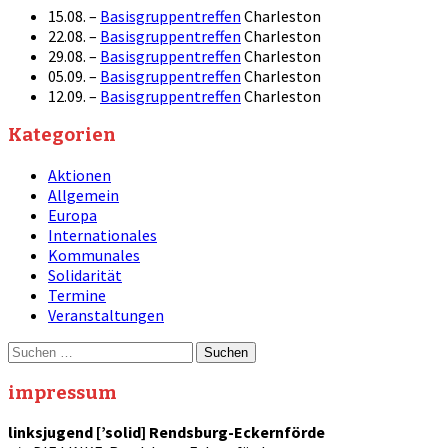
15.08. –
Basisgruppentreffen
Charleston
22.08. –
Basisgruppentreffen
Charleston
29.08. –
Basisgruppentreffen
Charleston
05.09. –
Basisgruppentreffen
Charleston
12.09. –
Basisgruppentreffen
Charleston
Kategorien
Aktionen
Allgemein
Europa
Internationales
Kommunales
Solidarität
Termine
Veranstaltungen
Suche
nach:
impressum
linksjugend [’solid] Rendsburg-Eckernförde