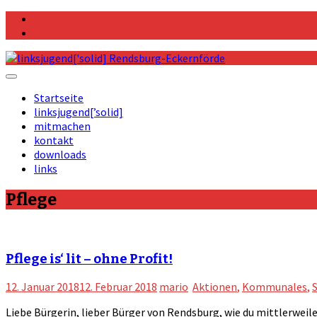
Skip
Facebook
to
Instagram
content
Startseite
linksjugend[’solid]
mitmachen
kontakt
downloads
links
Pflege
Pflege is‘ lit – ohne Profit!
12. Januar 2018
12. Februar 2018
mario
Aktionen
,
Kommunales
,
S
Liebe Bürgerin, lieber Bürger von Rendsburg, wie du mittlerwe