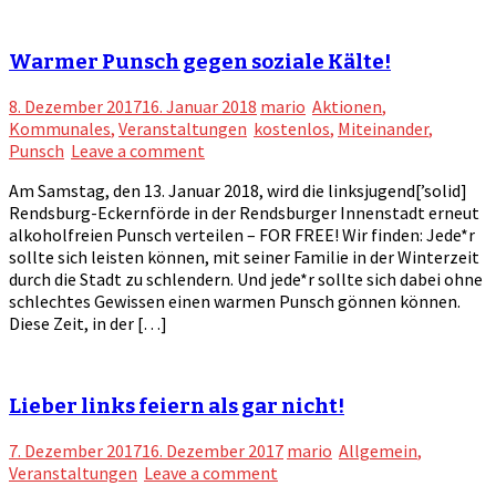
Warmer Punsch gegen soziale Kälte!
8. Dezember 2017
16. Januar 2018
mario
Aktionen
,
Kommunales
,
Veranstaltungen
kostenlos
,
Miteinander
,
Punsch
Leave a comment
Am Samstag, den 13. Januar 2018, wird die linksjugend[’solid]
Rendsburg-Eckernförde in der Rendsburger Innenstadt erneut
alkoholfreien Punsch verteilen – FOR FREE! Wir finden: Jede*r
sollte sich leisten können, mit seiner Familie in der Winterzeit
durch die Stadt zu schlendern. Und jede*r sollte sich dabei ohne
schlechtes Gewissen einen warmen Punsch gönnen können.
Diese Zeit, in der […]
Lieber links feiern als gar nicht!
7. Dezember 2017
16. Dezember 2017
mario
Allgemein
,
Veranstaltungen
Leave a comment