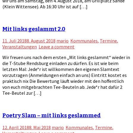
wir uns am Samstag, den 4. August 2018, am Grillplatz Sande
(Klein Wittensee). Ab 16:30 Uhr ist auf […]
Mit links geslammt 2.0
11. Juli 2018
8. August 2018
mario
Kommunales
,
Termine
,
Veranstaltungen
Leave a comment
Wir freuen uns nach dem ersten „Mit links geslammt“ wieder in
die T-Stube Rendsburg einladen zu dürfen. Es ist wie beim
letzten Mal: Jede*r ist willkommen den eigenen Slamtext
vorzutragen (Anmeldungen einfach an uns) Eintritt kostet es
praktisch nix Die Bewertung läuft wieder mit den hoffentlich
von euch mitgebrachten Tee-Beuteln ab. Jede*r hat dafür 2
Tee-Beutel zur […]
Poetry Slam – mit links geslammed
12. April 2018
8. Mai 2018
mario
Kommunales
,
Termine
,